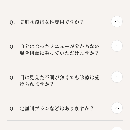
美肌診療は女性専用ですか？
当クリニックはメニューを問わず、すべて
の性別の方に受診いただけます。
自分に合ったメニューが分からない
場合相談に乗っていただけますか？
カウンセリングや診療で患者様に最適なメ
ニューをご提案することが可能となってお
目に見えた不調が無くても診療は受
ります。一人一人に合わせた内容と共にオ
けられますか？
ーダーメイドの美容や健康を提供いたしま
す。
はい。当クリニックは、目に見える不調が
無くとも「なんとなく疲れやすい」「加齢
定額制プランなどはありますか？
や環境の変化による不調が気になる」とい
った未病の状態の患者様にもお越しいただ
当クリニックでは、患者様の日々のコンデ
けます。当クリニックにお越しいただくこ