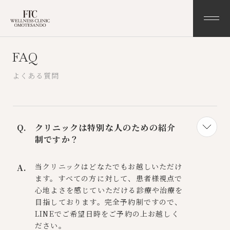
FAQ
TOP
NEWS
よくある質問
CONCEPT
FAQ
MENU
ACCESS
クリニックは特別な人のための紹介
制ですか？
STAFF
CONTACT
当クリニックはどなたでもお越しいただけ
COLUMN
PRIVACY POLICY
ます。すべての方に対して、患者様視点で
心地よさを感じていただける診療や治療を
目指しております。完全予約制ですので、
LINEでご希望日時をご予約の上お越しく
ださい。