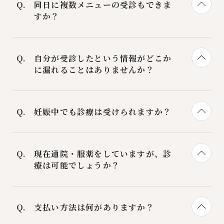
ィションを整えることを重視しています。
同日に複数メニューの受診もできま
とで、どなたにでも起こりうる不調を予防
したがって定額制プランではなく、血液ク
すか？
しながら、健やかな日々をお送りいただけ
レンジングや栄養指導、美肌治療などをオ
れば嬉しく思います。
ーダーメイドのようにその時々でコンディ
可能です。たとえば点滴療法と骨盤底筋強
ションに合わせて患者様に最適な内容を都
化のスターフォーマーを同時にお受けにな
自分が受診したという情報がどこか
度アレンジ・ご提案させていただきます。
るなど、ご希望に合わせて時短メニューも
に漏れることはありませんか？
ご提案させていただきます。
個人情報・診療記録は診療以外の目的で使
用されることはありません。ご本人以外か
妊娠中でも診療は受けられますか？
らの問い合わせがあった場合、ご家族であ
っても受診の有無や診療内容を回答するこ
安全を第一に考え、妊娠中の方、妊娠の可
とはありません。ただし警察の犯罪捜査に
能性のある方の施術は、基本的には承るこ
現在通院・服薬をしていますが、診
協力を求められた場合は情報を開示するこ
とができません。ご了承ください。
療は可能でしょうか？
とがあります。
症状やお薬の種類によって判断させていた
だきます。ご予約時またはカウンセリング
支払い方法は何がありますか？
時にお申し出いただき、ご受診時にお薬手