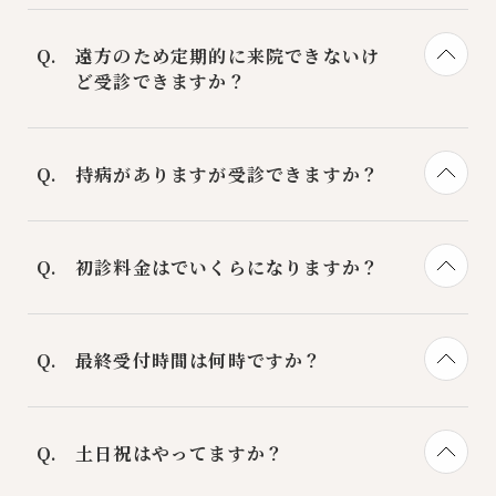
帳をご持参ください。
現金、各種クレジット、デビットカードの
ほか、QR決済もご利用いただけます。
遠方のため定期的に来院できないけ
ど受診できますか？
受診は可能です。施術内容含めてご相談い
ただけますのでお気軽にお越しくださいま
持病がありますが受診できますか？
せ。
詳細を一度お伺いさせていただきますの
で、LINEまたはお電話にてお問い合わせ
初診料金はでいくらになりますか？
ください。
初診の際は施術料金以外に初診料＋カウン
セリング料＋処置料を別途いただきます。
最終受付時間は何時ですか？
最終受付時間は17時となっております。
土日祝はやってますか？